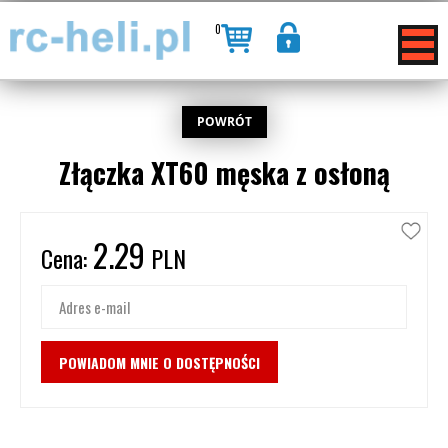
0
POWRÓT
Złączka XT60 męska z osłoną
2.29
Cena:
PLN
Adres e-mail