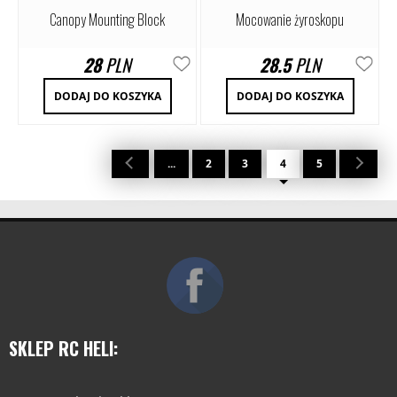
Canopy Mounting Block
Mocowanie żyroskopu
28
PLN
28.5
PLN
DODAJ DO KOSZYKA
DODAJ DO KOSZYKA
...
2
3
4
5
SKLEP RC HELI: