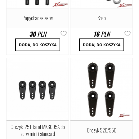
Popychacze serw
Snap
30
PLN
16
PLN
DODAJ DO KOSZYKA
DODAJ DO KOSZYKA
Orczyki 25T Tarot MK6005A do
Orczyk 520/550
serw mini i standard